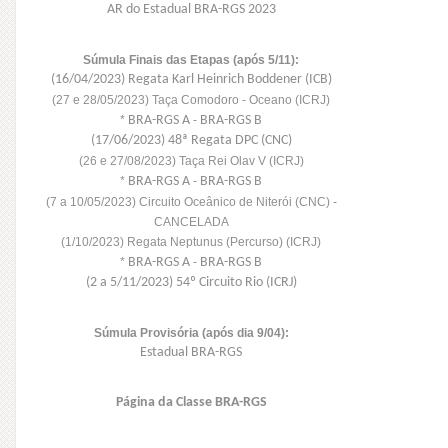
AR do Estadual BRA-RGS 2023
Súmula Finais das Etapas (após 5/11):
(16/04/2023) Regata Karl Heinrich Boddener (ICB)
(27 e 28/05/2023) Taça Comodoro - Oceano (ICRJ)
*
BRA-RGS A
-
BRA-RGS B
(17/06/2023) 48ª Regata DPC (CNC)
(26 e 27/08/2023) Taça Rei Olav V (ICRJ)
*
BRA-RGS A
-
BRA-RGS B
(7 a 10/05/2023) Circuito Oceânico de Niterói (CNC) -
CANCELADA
(1/10/2023) Regata Neptunus (Percurso) (ICRJ)
*
BRA-RGS A
-
BRA-RGS B
(2 a 5/11/2023) 54º Circuito Rio (ICRJ)
Súmula Provisória (após dia 9/04):
Estadual BRA-RGS
Página da Classe BRA-RGS