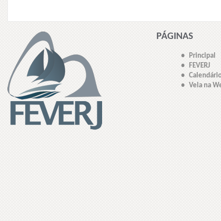
PÁGINAS
• Principal
• FEVERJ
• Calendári
• Vela na W