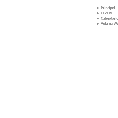
• Principal
• FEVERJ
• Calendári
• Vela na W